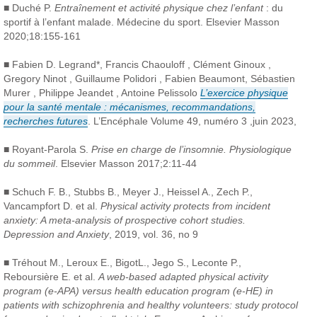
■ Duché P.
Entraînement et activité physique chez l’enfant
: du
sportif à l’enfant malade. Médecine du sport. Elsevier Masson
2020;18:155-161
■ Fabien D. Legrand*, Francis Chaouloff , Clément Ginoux ,
Gregory Ninot , Guillaume Polidori , Fabien Beaumont, Sébastien
Murer , Philippe Jeandet , Antoine Pelissolo
L’exercice physique
pour la santé mentale : mécanismes, recommandations,
recherches futures
. L’Encéphale Volume 49, numéro 3 ,juin 2023,
■ Royant-Parola S.
Prise en charge de l’insomnie. Physiologique
du sommeil
. Elsevier Masson 2017;2:11-44
■ Schuch F. B., Stubbs B., Meyer J., Heissel A., Zech P.,
Vancampfort D. et al.
Physical activity protects from incident
anxiety: A meta-analysis of prospective cohort studies.
Depression and Anxiety
, 2019, vol. 36, no 9
■ Tréhout M., Leroux E., BigotL., Jego S., Leconte P.,
Reboursière E. et al.
A web-based adapted physical activity
program (e-APA) versus health education program (e-HE) in
patients with schizophrenia and healthy volunteers: study protocol