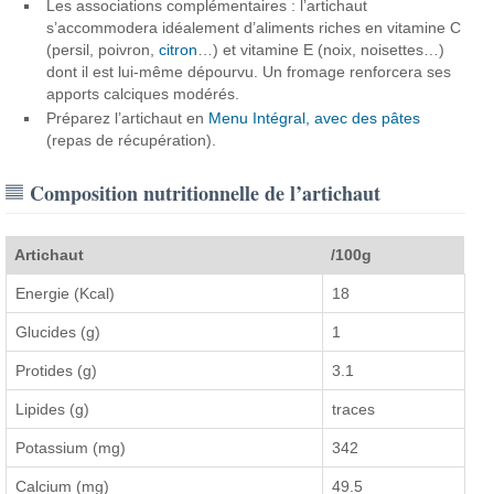
Les associations complémentaires : l’artichaut
s’accommodera idéalement d’aliments riches en vitamine C
(persil, poivron,
citron
…) et vitamine E (noix, noisettes…)
dont il est lui-même dépourvu. Un fromage renforcera ses
apports calciques modérés.
Préparez l’artichaut en
Menu Intégral, avec des pâtes
(repas de récupération).
Composition nutritionnelle de l’artichaut
Artichaut
/100g
Energie (Kcal)
18
Glucides (g)
1
Protides (g)
3.1
Lipides (g)
traces
Potassium (mg)
342
Calcium (mg)
49.5