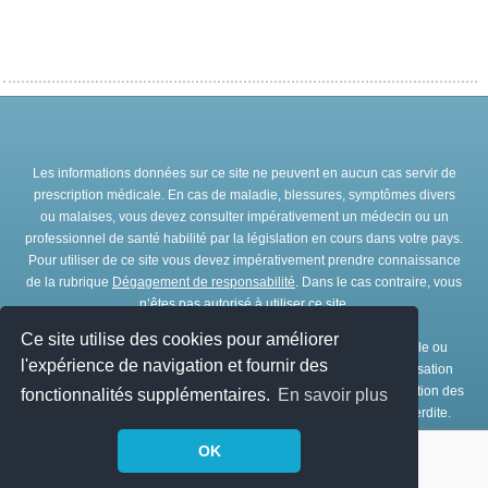
Les informations données sur ce site ne peuvent en aucun cas servir de
prescription médicale. En cas de maladie, blessures, symptômes divers
ou malaises, vous devez consulter impérativement un médecin ou un
professionnel de santé habilité par la législation en cours dans votre pays.
Pour utiliser de ce site vous devez impérativement prendre connaissance
de la rubrique
Dégagement de responsabilité
. Dans le cas contraire, vous
n’êtes pas autorisé à utiliser ce site.
Ce site utilise des cookies pour améliorer
Toute représentation et/ou reproduction et/ou exploitation partielle ou
l'expérience de navigation et fournir des
totale de ce site, par quelques procédés que ce soit, sans l’autorisation
expresse et préalable de l’association IRBMS est interdite. L’utilisation des
fonctionnalités supplémentaires.
En savoir plus
ressources de ce site à des fins commerciales est strictement interdite.
OK
© Copyright
IRBMS
1979 - 2026. Tous droits réservés