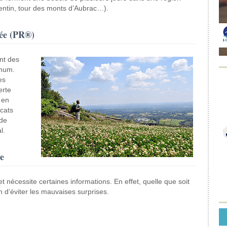
tentin, tour des monts d’Aubrac…).
ée (PR®)
nt des
imum.
es
erte
 en
icats
 de
l.
e
 nécessite certaines informations. En effet, quelle que soit
n d’éviter les mauvaises surprises.