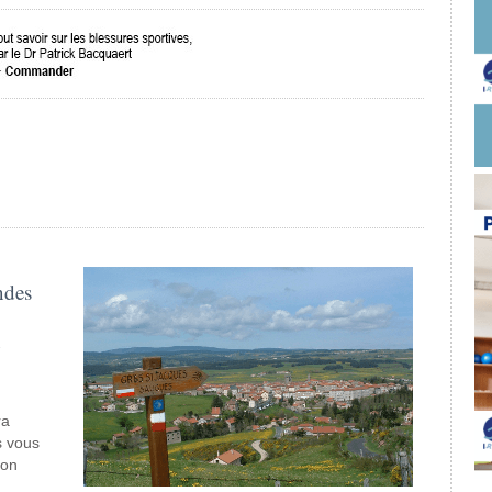
ndes
n
ra
s vous
zon