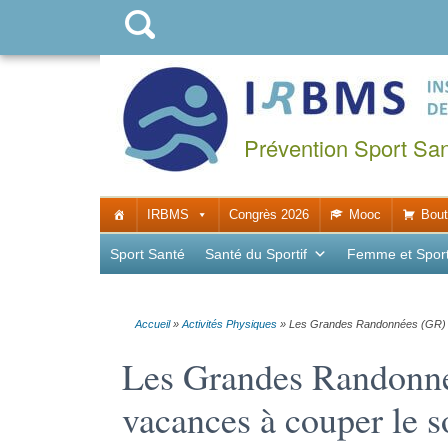
Prévention Sport Sa
IRBMS
Congrès 2026
Mooc
Bout
Sport Santé
Santé du Sportif
Femme et Spor
Accueil
»
Activités Physiques
»
Les Grandes Randonnées (GR) : 
Les Grandes Randonné
vacances à couper le s