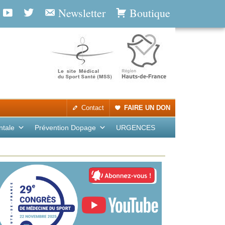
Newsletter
Boutique
Contact
FAIRE UN DON
ntale
Prévention Dopage
URGENCES