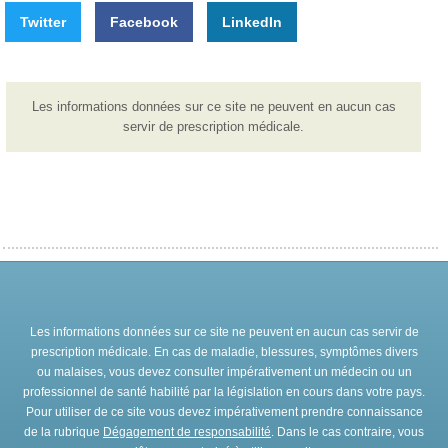
Twitter
Facebook
LinkedIn
Les informations données sur ce site ne peuvent en aucun cas
servir de prescription médicale.
Les informations données sur ce site ne peuvent en aucun cas servir de
prescription médicale. En cas de maladie, blessures, symptômes divers
ou malaises, vous devez consulter impérativement un médecin ou un
professionnel de santé habilité par la législation en cours dans votre pays.
Pour utiliser de ce site vous devez impérativement prendre connaissance
de la rubrique
Dégagement de responsabilité
. Dans le cas contraire, vous