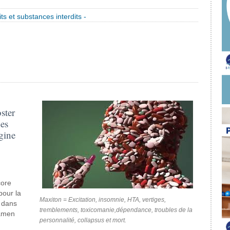
ts et substances interdits -
ster
es
gine
core
our la
Maxiton = Excitation, insomnie, HTA, vertiges,
 dans
tremblements, toxicomanie,dépendance, troubles de la
xamen
personnalité, collapsus et mort.