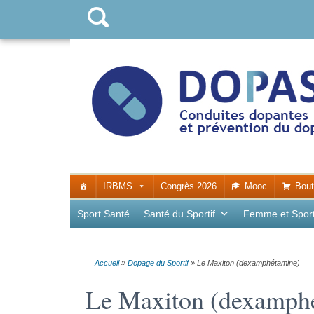
IRBMS
Congrès 2026
Mooc
Bout
Sport Santé
Santé du Sportif
Femme et Spor
Accueil
»
Dopage du Sportif
»
Le Maxiton (dexamphétamine)
Le Maxiton (dexamph