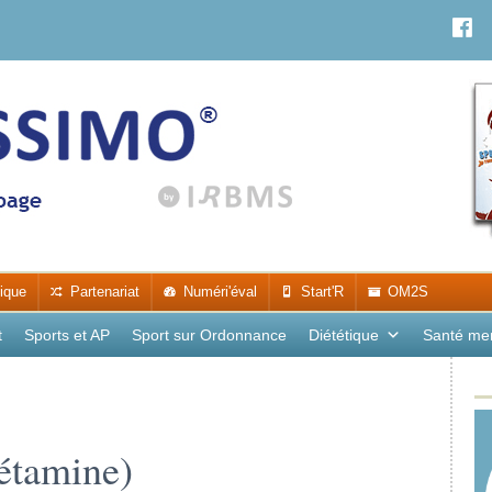
ique
Partenariat
Numéri'éval
Start'R
OM2S
t
Sports et AP
Sport sur Ordonnance
Diététique
Santé me
étamine)