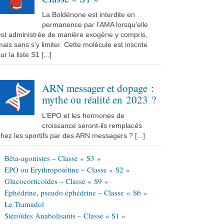
La Boldénone est interdite en
permanence par l’AMA lorsqu’elle
est administrée de manière exogène y compris,
ais sans s’y limiter. Cette molécule est inscrite
ur la liste S1 [...]
ARN messager et dopage :
mythe ou réalité en 2023 ?
L’EPO et les hormones de
croissance seront-ils remplacés
hez les sportifs par des ARN messagers ? [...]
Bêta-agonistes – Classe « S3 »
EPO ou Erythropoiétine – Classe « S2 »
Glucocorticoïdes – Classe « S9 »
Ephédrine, pseudo éphédrine – Classe « S6 »
Le Tramadol
Stéroïdes Anabolisants – Classe « S1 »