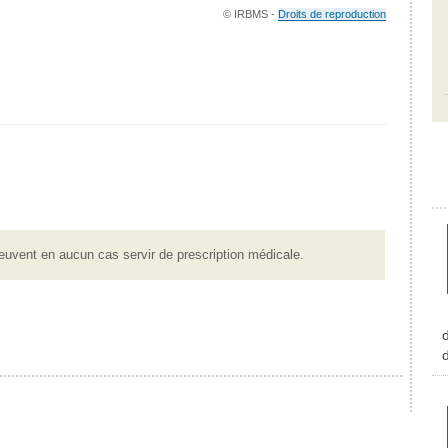
© IRBMS -
Droits de reproduction
euvent en aucun cas servir de prescription médicale.
d