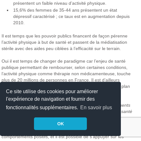
présentent un faible niveau d’activité physique.
15,6% des femmes de 35-44 ans présentent un état
dépressif caractérisé ; ce taux est en augmentation depuis
2010.
Il est temps que les pouvoir publics financent de façon pérenne
l’activité physique à but de santé et passent de la médiatisation
stérile avec des aides peu ciblées à l’efficacité sur le terrain.
Oui il est temps de changer de paradigme car l’enjeu de santé
publique permettant de rembourser, selon certaines conditions,
l’activité physique comme thérapie non médicamenteuse, touche
plus de 20 millions de personnes en France. Il est d’ailleurs
probant de constater la « naissance » en 2023 d’un énième plan
Ce site utilise des cookies pour améliorer
anti-obésité voulu par le ministre de la santé !
l'expérience de navigation et fournir des
Pour Santé Publique France «
Adopter plusieurs comportements
fonctionnalités supplémentaires.
En savoir plus
positifs à la mi vie augmente le bénéfice de vieillir en bonne santé
par rapport à des comportements individuels ».
OK
Promouvoir l’activité physique au quotidien est l’un de ces
comportements positifs, et
il est possible de s’appuyer sur les