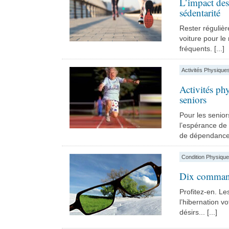
L’impact des
sédentarité
Rester réguliè
voiture pour le
fréquents. [...]
Activités Physique
Activités phy
seniors
Pour les senior
l’espérance de 
de dépendance. 
Condition Physique
Dix command
Profitez-en. Le
l’hibernation vo
désirs... [...]