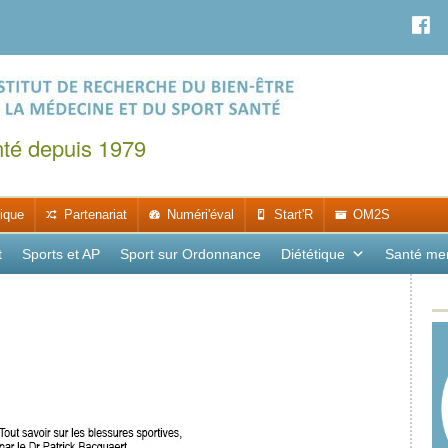
nté depuis 1979
ique
Partenariat
Numéri'éval
Start'R
OM2S
t
Sports et AP
Sport sur Ordonnance
Diététique
Santé me