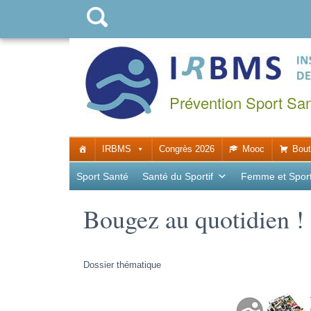
Prévention Sport Sa
IRBMS
Congrès 2026
Mooc
Bout
Sport Santé
Santé du Sportif
Femme et Spor
Bougez au quotidien !
Dossier thématique