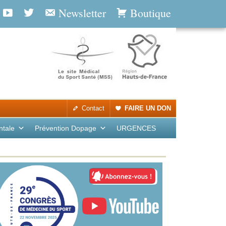
Newsletter
Boutique
Contact
FAIRE UN DON
ntale
Prévention Dopage
URGENCES