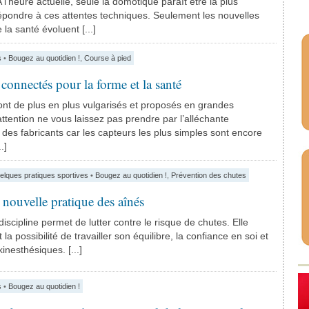
A l’heure actuelle, seule la domotique paraît être la plus
épondre à ces attentes techniques. Seulement les nouvelles
la santé évoluent [...]
s
•
Bougez au quotidien !
,
Course à pied
connectés pour la forme et la santé
ont de plus en plus vulgarisés et proposés en grandes
ttention ne vous laissez pas prendre par l’alléchante
es fabricants car les capteurs les plus simples sont encore
.]
elques pratiques sportives
•
Bougez au quotidien !
,
Prévention des chutes
 nouvelle pratique des aînés
iscipline permet de lutter contre le risque de chutes. Elle
la possibilité de travailler son équilibre, la confiance en soi et
inesthésiques. [...]
s
•
Bougez au quotidien !