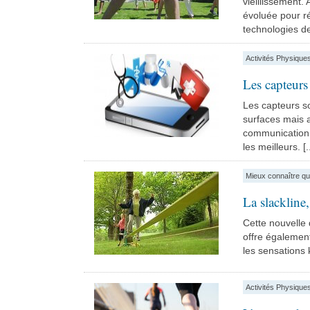
vieillissement. 
évoluée pour r
technologies de 
Activités Physique
Les capteurs 
Les capteurs s
surfaces mais a
communication d
les meilleurs. [..
Mieux connaître qu
La slackline,
Cette nouvelle d
offre également 
les sensations k
Activités Physique