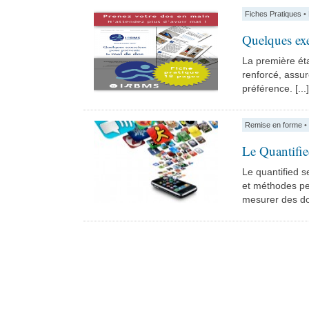
Fiches Pratiques
•
Quelques exe
La première ét
renforcé, assu
préférence. [...]
Remise en forme
•
Le Quantifie
Le quantified s
et méthodes pe
mesurer des don