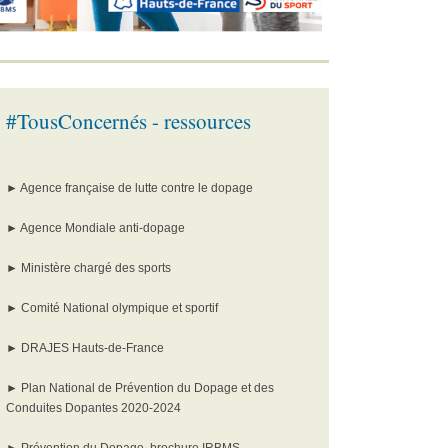
#TousConcernés - ressources
►
Agence française de lutte contre le dopage
►
Agence Mondiale anti-dopage
►
Ministère chargé des sports
►
Comité National olympique et sportif
►
DRAJES Hauts-de-France
►
Plan National de Prévention du Dopage et des
Conduites Dopantes 2020-2024
►
Prévention du Dopage, brochure IRBMS