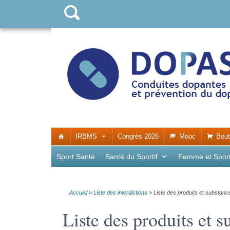
IRBMS
Congrès 2026
Mooc
Bout
Sport Santé
Santé du Sportif
Femme et Spor
Accueil
»
Liste des interdictions
»
Liste des produits et substance
Liste des produits et s