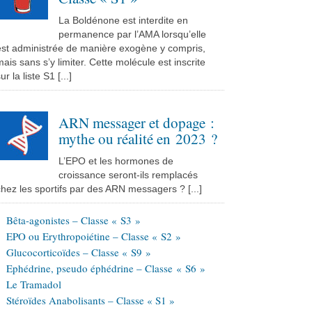
La Boldénone est interdite en
permanence par l’AMA lorsqu’elle
est administrée de manière exogène y compris,
ais sans s’y limiter. Cette molécule est inscrite
ur la liste S1 [...]
ARN messager et dopage :
mythe ou réalité en 2023 ?
L’EPO et les hormones de
croissance seront-ils remplacés
hez les sportifs par des ARN messagers ? [...]
Bêta-agonistes – Classe « S3 »
EPO ou Erythropoiétine – Classe « S2 »
Glucocorticoïdes – Classe « S9 »
Ephédrine, pseudo éphédrine – Classe « S6 »
Le Tramadol
Stéroïdes Anabolisants – Classe « S1 »