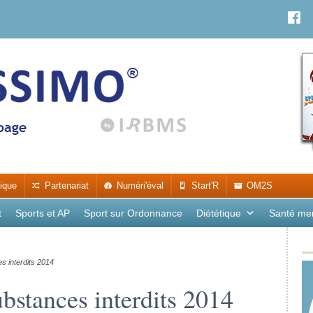
ique
Partenariat
Numéri'éval
Start'R
OM2S
t
Sports et AP
Sport sur Ordonnance
Diététique
Santé me
s interdits 2014
ubstances interdits 2014