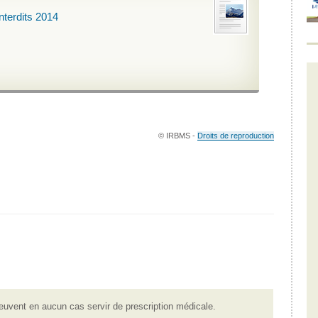
nterdits 2014
© IRBMS -
Droits de reproduction
euvent en aucun cas servir de prescription médicale.