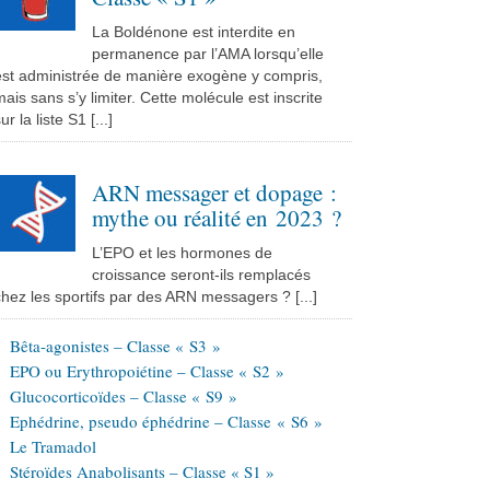
La Boldénone est interdite en
permanence par l’AMA lorsqu’elle
est administrée de manière exogène y compris,
ais sans s’y limiter. Cette molécule est inscrite
ur la liste S1 [...]
ARN messager et dopage :
mythe ou réalité en 2023 ?
L’EPO et les hormones de
croissance seront-ils remplacés
hez les sportifs par des ARN messagers ? [...]
Bêta-agonistes – Classe « S3 »
EPO ou Erythropoiétine – Classe « S2 »
Glucocorticoïdes – Classe « S9 »
Ephédrine, pseudo éphédrine – Classe « S6 »
Le Tramadol
Stéroïdes Anabolisants – Classe « S1 »