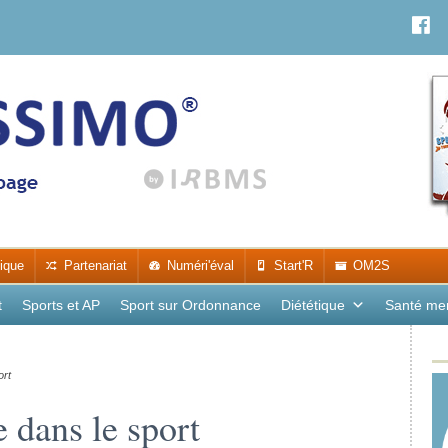
ique
Partenariat
Numéri'éval
Start'R
OM2S
t
Sports et AP
Sport sur Ordonnance
Diététique
Santé me
ort
e dans le sport