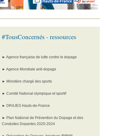
#TousConcernés - ressources
►
Agence française de lutte contre le dopage
►
Agence Mondiale anti-dopage
►
Ministère chargé des sports
►
Comité National olympique et sportif
►
DRAJES Hauts-de-France
►
Plan National de Prévention du Dopage et des
Conduites Dopantes 2020-2024
►
Prévention du Dopage, brochure IRBMS