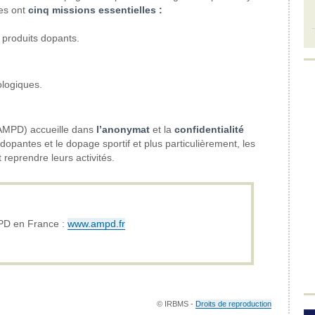
es ont
cinq missions essentielles :
 produits dopants.
ologiques.
MPD) accueille dans
l’anonymat
et la
confidentialité
opantes et le dopage sportif et plus particulièrement, les
t reprendre leurs activités.
MPD en France :
www.ampd.fr
© IRBMS -
Droits de reproduction