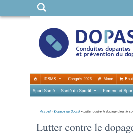
IRBMS
Congrès 2026
Mooc
Bout
Sport Santé
Santé du Sportif
Femme et Spor
Accueil
»
Dopage du Sportif
»
Lutter contre le dopage dans le sp
Lutter contre le dopag