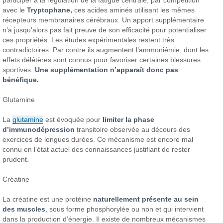
participer à la régulation de la fatigue centrale, par compétition
avec le
Tryptophane,
ces acides aminés utilisant les mêmes
récepteurs membranaires cérébraux. Un apport supplémentaire
n’a jusqu’alors pas fait preuve de son efficacité pour potentialiser
ces propriétés. Les études expérimentales restent très
contradictoires. Par contre ils augmentent l’ammoniémie, dont les
effets délétères sont connus pour favoriser certaines blessures
sportives.
Une supplémentation n’apparaît donc pas
bénéfique.
Glutamine
La
glutamine
est évoquée pour
limiter la phase
d’immunodépression
transitoire observée au décours des
exercices de longues durées. Ce mécanisme est encore mal
connu en l’état actuel des connaissances justifiant de rester
prudent.
Créatine
La créatine est une protéine
naturellement présente au sein
des muscles
, sous forme phosphorylée ou non et qui intervient
dans la production d’énergie. Il existe de nombreux mécanismes