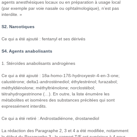
agents anesthésiques locaux ou en préparation à usage local
(par exemple par voie nasale ou ophtalmologique), n’est pas
interdite. »
S2. Narcotiques
Ce qui a été ajouté : fentanyl et ses dérivés
S4. Agents anabolisants
1. Stéroïdes anabolisants androgènes
Ce qui a été ajouté : 18a-homo-17ß-hydroxyestr-4-en-3-one;
calustérone; delta1-androstènediol; éthylestrénol; furazabol;
méthyldiénolone; méthyltriénolone; norclostébol;
tétrahydrogestrinone (…). En outre, la liste énumère les
métabolites et isomères des substances précitées qui sont
expressément interdits.
Ce qui a été retiré : Androstadiénone, drostanediol
La rédaction des Paragraphe 2, 3 et 4 a été modifiée, notamment
le début du Paragraphe 3 : le rapport T/E est supérieur à 4 pour