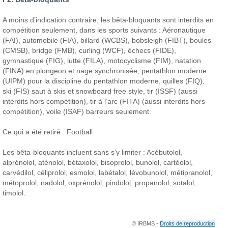
A moins d’indication contraire, les bêta-bloquants sont interdits en
compétition seulement, dans les sports suivants : Aéronautique
(FAI), automobile (FIA), billard (WCBS), bobsleigh (FIBT), boules
(CMSB), bridge (FMB), curling (WCF), échecs (FIDE),
gymnastique (FIG), lutte (FILA), motocyclisme (FIM), natation
(FINA) en plongeon et nage synchronisée, pentathlon moderne
(UIPM) pour la discipline du pentathlon moderne, quilles (FIQ),
ski (FIS) saut à skis et snowboard free style, tir (ISSF) (aussi
interdits hors compétition), tir à l’arc (FITA) (aussi interdits hors
compétition), voile (ISAF) barreurs seulement.
Ce qui a été retiré : Football
Les bêta-bloquants incluent sans s’y limiter : Acébutolol,
alprénolol, aténolol, bétaxolol, bisoprolol, bunolol, cartéolol,
carvédilol, céliprolol, esmolol, labétalol, lévobunolol, métipranolol,
métoprolol, nadolol, oxprénolol, pindolol, propanolol, sotalol,
timolol.
© IRBMS -
Droits de reproduction