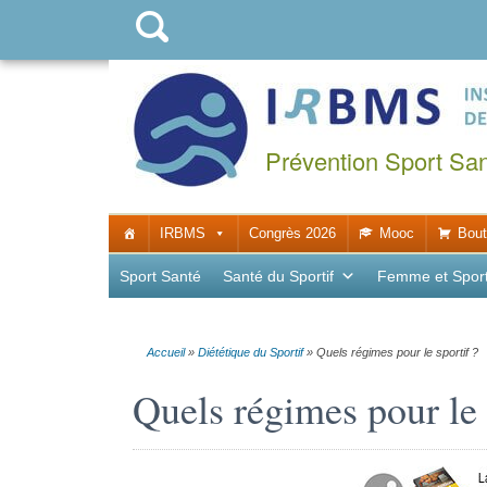
Prévention Sport Sa
IRBMS
Congrès 2026
Mooc
Bout
Sport Santé
Santé du Sportif
Femme et Spor
Accueil
»
Diététique du Sportif
»
Quels régimes pour le sportif ?
Quels régimes pour le 