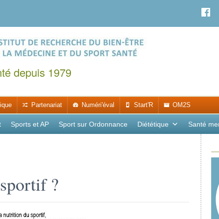
nté depuis 1979
ique
Partenariat
Numéri'éval
Start'R
OM2S
t
Sports et AP
Sport sur Ordonnance
Diététique
Santé me
sportif ?