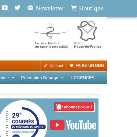
Newsletter
Boutique
Contact
FAIRE UN DON
ntale
Prévention Dopage
URGENCES