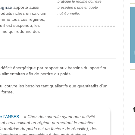
pratique le régime doit être
ignac
apporte aussi
précédée d’une enquête
roduits riches en calcium
nutritionnelle.
comme tous ces régimes,
u’il est suspendu, les
égime qui redonne des
déficit énergétique par rapport aux besoins du sportif ou
 alimentaires afin de perdre du poids.
ui couvre les besoins tant qualitatifs que quantitatifs d’un
e forme.
de l’ANSES
: »
Chez des sportifs ayant une activité
ent ceux suivant un régime permettant le maintien
a maîtrise du poids est un facteur de réussite), des
limentaire sont associées à des perturbations