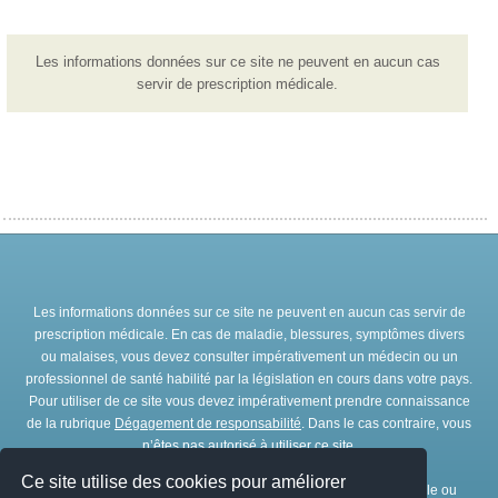
Les informations données sur ce site ne peuvent en aucun cas
servir de prescription médicale.
Les informations données sur ce site ne peuvent en aucun cas servir de
prescription médicale. En cas de maladie, blessures, symptômes divers
ou malaises, vous devez consulter impérativement un médecin ou un
professionnel de santé habilité par la législation en cours dans votre pays.
Pour utiliser de ce site vous devez impérativement prendre connaissance
de la rubrique
Dégagement de responsabilité
. Dans le cas contraire, vous
n’êtes pas autorisé à utiliser ce site.
Ce site utilise des cookies pour améliorer
Toute représentation et/ou reproduction et/ou exploitation partielle ou