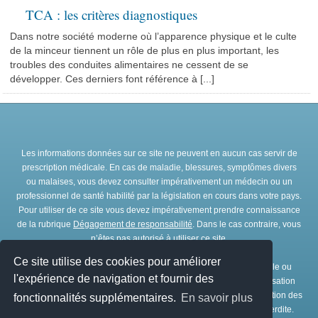
TCA : les critères diagnostiques
Dans notre société moderne où l’apparence physique et le culte
de la minceur tiennent un rôle de plus en plus important, les
troubles des conduites alimentaires ne cessent de se
développer. Ces derniers font référence à [...]
Les informations données sur ce site ne peuvent en aucun cas servir de
prescription médicale. En cas de maladie, blessures, symptômes divers
ou malaises, vous devez consulter impérativement un médecin ou un
professionnel de santé habilité par la législation en cours dans votre pays.
Pour utiliser de ce site vous devez impérativement prendre connaissance
de la rubrique
Dégagement de responsabilité
. Dans le cas contraire, vous
n’êtes pas autorisé à utiliser ce site.
Ce site utilise des cookies pour améliorer
Toute représentation et/ou reproduction et/ou exploitation partielle ou
l'expérience de navigation et fournir des
totale de ce site, par quelques procédés que ce soit, sans l’autorisation
expresse et préalable de l’association IRBMS est interdite. L’utilisation des
fonctionnalités supplémentaires.
En savoir plus
ressources de ce site à des fins commerciales est strictement interdite.