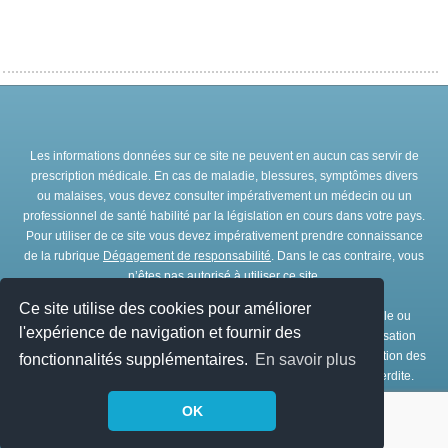
Les informations données sur ce site ne peuvent en aucun cas servir de
prescription médicale. En cas de maladie, blessures, symptômes divers
ou malaises, vous devez consulter impérativement un médecin ou un
professionnel de santé habilité par la législation en cours dans votre pays.
Pour utiliser de ce site vous devez impérativement prendre connaissance
de la rubrique
Dégagement de responsabilité
. Dans le cas contraire, vous
n’êtes pas autorisé à utiliser ce site.
Ce site utilise des cookies pour améliorer
Toute représentation et/ou reproduction et/ou exploitation partielle ou
l'expérience de navigation et fournir des
totale de ce site, par quelques procédés que ce soit, sans l’autorisation
expresse et préalable de l’association IRBMS est interdite. L’utilisation des
fonctionnalités supplémentaires.
En savoir plus
ressources de ce site à des fins commerciales est strictement interdite.
OK
© Copyright
IRBMS
1979 - 2026. Tous droits réservés