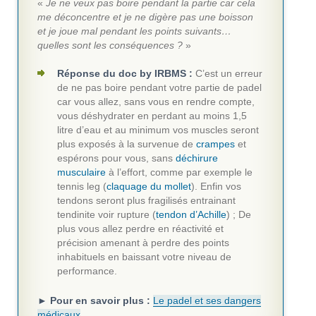
«
Je ne veux pas boire pendant la partie car cela
me déconcentre et je ne digère pas une boisson
et je joue mal pendant les points suivants…
quelles sont les conséquences ?
»
Réponse du doc by IRBMS :
C’est un erreur
de ne pas boire pendant votre partie de padel
car vous allez, sans vous en rendre compte,
vous déshydrater en perdant au moins 1,5
litre d’eau et au minimum vos muscles seront
plus exposés à la survenue de
crampes
et
espérons pour vous, sans
déchirure
musculaire
à l’effort, comme par exemple le
tennis leg (
claquage du mollet
). Enfin vos
tendons seront plus fragilisés entrainant
tendinite voir rupture (
tendon d’Achille
) ; De
plus vous allez perdre en réactivité et
précision amenant à perdre des points
inhabituels en baissant votre niveau de
performance.
► Pour en savoir plus :
Le padel et ses dangers
médicaux