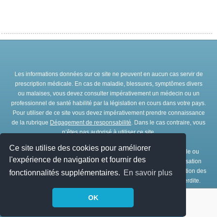
Les informations données sur ce site ne peuvent en aucun cas servir de
prescription médicale. En cas de maladie, blessures, symptômes divers
ou malaises, vous devez consulter impérativement un médecin ou un
professionnel de santé habilité par la législation en cours dans votre pays.
Pour utiliser de ce site vous devez impérativement prendre connaissance
de la rubrique
Dégagement de responsabilité
. Dans le cas contraire, vous
n’êtes pas autorisé à utiliser ce site.
Ce site utilise des cookies pour améliorer
Toute représentation et/ou reproduction et/ou exploitation partielle ou
l'expérience de navigation et fournir des
totale de ce site, par quelques procédés que ce soit, sans l’autorisation
expresse et préalable de l’association IRBMS est interdite. L’utilisation des
fonctionnalités supplémentaires.
En savoir plus
ressources de ce site à des fins commerciales est strictement interdite.
OK
© Copyright
IRBMS
1979 - 2026. Tous droits réservés