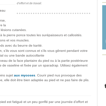
d’effort et de travail.
peau
rse,
e la
 lésions cutanées.
à la pierre ponce toutes les surépaisseurs et callosités.
dons et vos muscles.
ds avec du beurre de karité.
n, s’ils vous sont connus et s’ils vous gênent pendant votre
ial ou une bande autocollante
veau de la face plantaire du pied ou à la partie postérieure
e de vaseline et fixée par un sparadrap. Utilisez également
oins sujet
aux mycoses
. Courir pied nus provoque des
, elle doit être bien adaptée au pied et ne pas faire de plis.
ed est fatigué et un peu gonflé par une journée d’effort et