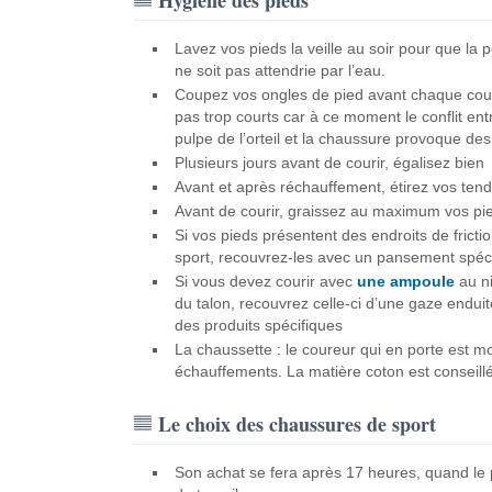
Hygiène des pieds
Lavez vos pieds la veille au soir pour que la 
ne soit pas attendrie par l’eau.
Coupez vos ongles de pied avant chaque cou
pas trop courts car à ce moment le conflit entr
pulpe de l’orteil et la chaussure provoque des
Plusieurs jours avant de courir, égalisez bien 
Avant et après réchauffement, étirez vos ten
Avant de courir, graissez au maximum vos pie
Si vos pieds présentent des endroits de frictio
sport, recouvrez-les avec un pansement spéc
Si vous devez courir avec
une ampoule
au ni
du talon, recouvrez celle-ci d’une gaze enduit
des produits spécifiques
La chaussette : le coureur qui en porte est m
échauffements. La matière coton est conseillée
Le choix des chaussures de sport
Son achat se fera après 17 heures, quand le pi