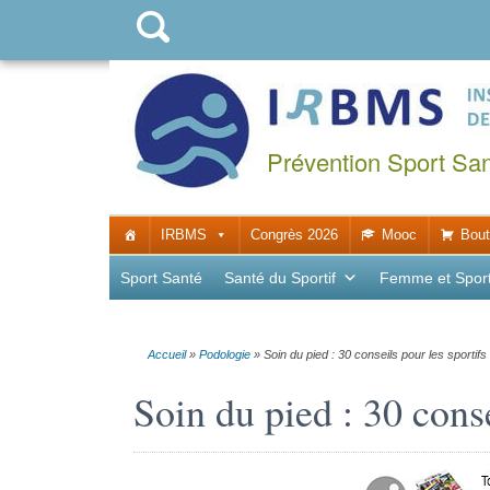
Prévention Sport Sa
IRBMS
Congrès 2026
Mooc
Bout
Sport Santé
Santé du Sportif
Femme et Spor
Accueil
»
Podologie
»
Soin du pied : 30 conseils pour les sportifs
Soin du pied : 30 conse