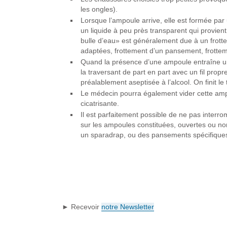
les ongles).
Lorsque l’ampoule arrive, elle est formée par 
un liquide à peu près transparent qui provien
bulle d’eau» est généralement due à un frotte
adaptées, frottement d’un pansement, frottem
Quand la présence d’une ampoule entraîne un
la traversant de part en part avec un fil propr
préalablement aseptisée à l’alcool. On finit le
Le médecin pourra également vider cette ampo
cicatrisante.
Il est parfaitement possible de ne pas interro
sur les ampoules constituées, ouvertes ou no
un sparadrap, ou des pansements spécifiques
► Recevoir
notre Newsletter