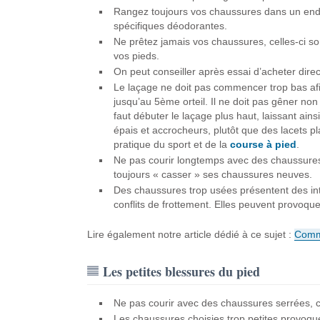
Rangez toujours vos chaussures dans un endr
spécifiques déodorantes.
Ne prêtez jamais vos chaussures, celles-ci so
vos pieds.
On peut conseiller après essai d’acheter dir
Le laçage ne doit pas commencer trop bas afi
jusqu’au 5ème orteil. Il ne doit pas gêner non p
faut débuter le laçage plus haut, laissant ainsi
épais et accrocheurs, plutôt que des lacets pla
pratique du sport et de la
course à pied
.
Ne pas courir longtemps avec des chaussures ne
toujours « casser » ses chaussures neuves.
Des chaussures trop usées présentent des int
conflits de frottement. Elles peuvent provoqu
Lire également notre article dédié à ce sujet :
Comme
Les petites blessures du pied
Ne pas courir avec des chaussures serrées, ce
Les chaussures choisies trop petites provo