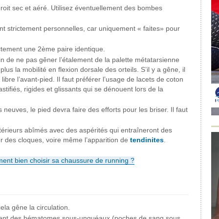
oit sec et aéré. Utilisez éventuellement des bombes
nt strictement personnelles, car uniquement « faites» pour
ectement une 2ème paire identique.
n de ne pas gêner l’étalement de la palette métatarsienne
lus la mobilité en flexion dorsale des orteils. S’il y a gêne, il
 libre l’avant-pied. Il faut préférer l’usage de lacets de coton
stifiés, rigides et glissants qui se dénouent lors de la
uves, le pied devra faire des efforts pour les briser. Il faut
érieurs abîmés avec des aspérités qui entraîneront des
er des cloques, voire même l’apparition de
tendinites
.
nt bien choisir sa chaussure de running ?
la gêne la circulation.
quent des hématomes sous-unguéaux (poches de sang sous