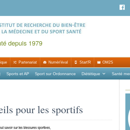
nté depuis 1979
ique
Partenariat
Numéri'éval
Start'R
OM2S
t
Sports et AP
Sport sur Ordonnance
Diététique
Santé me
ils pour les sportifs