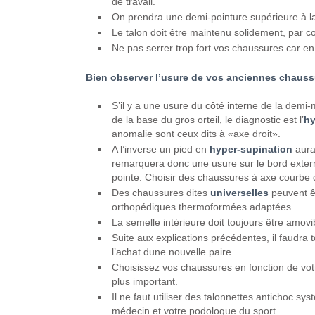
de travail.
On prendra une demi-pointure supérieure à la
Le talon doit être maintenu solidement, par co
Ne pas serrer trop fort vos chaussures car en
Bien observer l’usure de vos anciennes chauss
S’il y a une usure du côté interne de la demi-m
de la base du gros orteil, le diagnostic est l’
hy
anomalie sont ceux dits à «axe droit».
A l’inverse un pied en
hyper-supination
aura 
remarquera donc une usure sur le bord extern
pointe. Choisir des chaussures à axe courbe 
Des chaussures dites
universelles
peuvent êt
orthopédiques thermoformées adaptées.
La semelle intérieure doit toujours être amovi
Suite aux explications précédentes, il faudr
l’achat dune nouvelle paire.
Choisissez vos chaussures en fonction de votr
plus important.
Il ne faut utiliser des talonnettes antichoc s
médecin et votre podologue du sport.