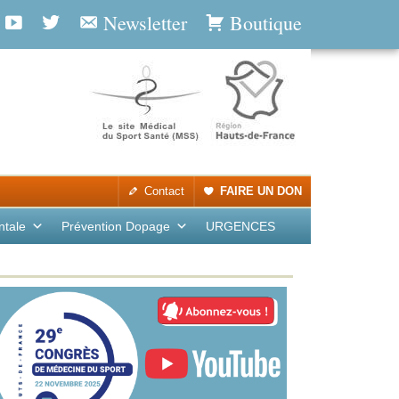
Newsletter
Boutique
Contact
FAIRE UN DON
ntale
Prévention Dopage
URGENCES