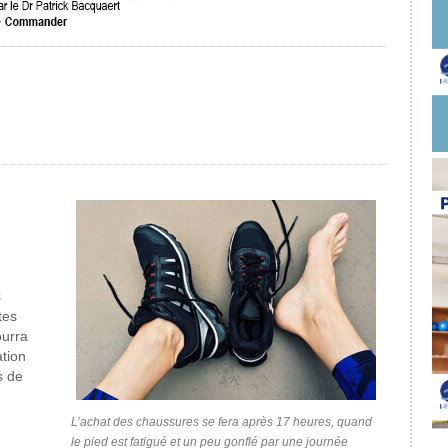
s
tes
ourra
ation
s de
L’achat des chaussures se fera après 17 heures, quand
le pied est fatigué et un peu gonflé par une journée