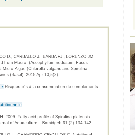
O D., CARBALLO J., BARBA FJ., LORENZO JM.
ined from Macro- (Ascophyllum nodosum, Fucus
d Micro-Algae (Chlorella vulgaris and Spirulina
cines (Basel). 2018 Apr 10;5(2).
17
Risques liés à la consommation de compléments
ritionnelle
H. 2009.
Fatty acid profile of Spirulina platensis
rnal of Aquaculture – Bamidgeh 61 (2):134-142.
SILLO L., CHAMORRO-CEVALLOS G.
Nutritional