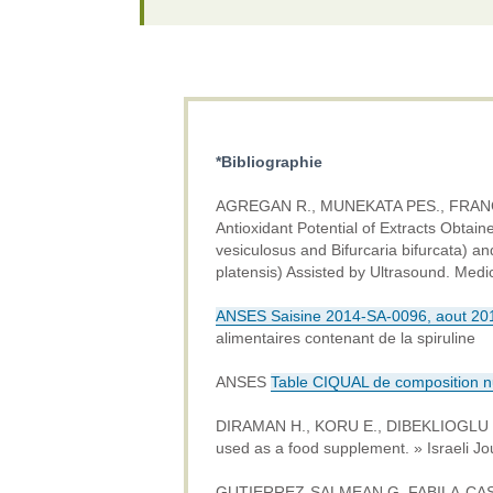
*Bibliographie
AGREGAN R., MUNEKATA PES., FRANC
Antioxidant Potential of Extracts Obta
vesiculosus and Bifurcaria bifurcata) an
platensis) Assisted by Ultrasound. Medi
ANSES Saisine 2014-SA-0096, aout 20
alimentaires contenant de la spiruline
ANSES
Table CIQUAL de composition nut
DIRAMAN H., KORU E., DIBEKLIOGLU 
used as a food supplement. » Israeli
Jou
GUTIERREZ-SALMEAN G, FABILA-CA