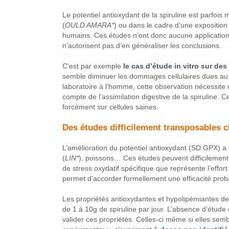
Le potentiel antioxydant de la spiruline est parfoi
(
OULD AMARA*
) ou dans le cadre d’une exposition 
humains. Ces études n’ont donc aucune application 
n’autorisent pas d’en généraliser les conclusions.
C’est par exemple
le cas d’étude in vitro sur de
semble diminuer les dommages cellulaires dues au s
laboratoire à l’homme, cette observation nécessite
compte de l’assimilation digestive de la spiruline. C
forcément sur cellules saines.
Des études difficilement transposables 
L’amélioration du potentiel antioxydant (SD GPX) a 
(
LIN*
), poissons… Ces études peuvent difficilement
de stress oxydatif spécifique que représente l’effor
permet d’accorder formellement une efficacité prob
Les propriétés antioxydantes et hypolipémiantes de l
de 1 à 10g de spiruline par jour. L’absence d’étu
valider ces propriétés. Celles-ci même si elles se