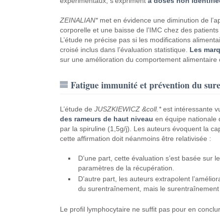
expérimentaux, s’expriment
à doses non identifié
ZEINALIAN*
met en évidence une diminution de l’appé
corporelle et une baisse de l’IMC chez des patients
L’étude ne précise pas si les modifications alimen
croisé inclus dans l’évaluation statistique.
Les marqu
sur une amélioration du comportement alimentaire 
Fatigue immunité et prévention du sur
L’étude de
JUSZKIEWICZ &coll.*
est intéressante vu 
des rameurs de haut niveau
en équipe nationale d
par la spiruline (1,5g/j). Les auteurs évoquent la ca
cette affirmation doit néanmoins être relativisée :
D’une part, cette évaluation s’est basée sur l
paramètres de la récupération.
D’autre part, les auteurs extrapolent l’améli
du surentraînement, mais le surentraînement ét
Le profil lymphocytaire ne suffit pas pour en concl