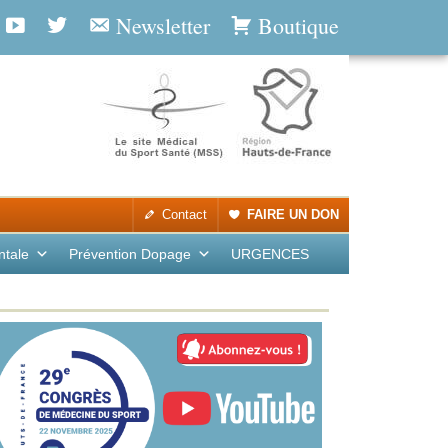
Newsletter
Boutique
Contact
FAIRE UN DON
ntale
Prévention Dopage
URGENCES