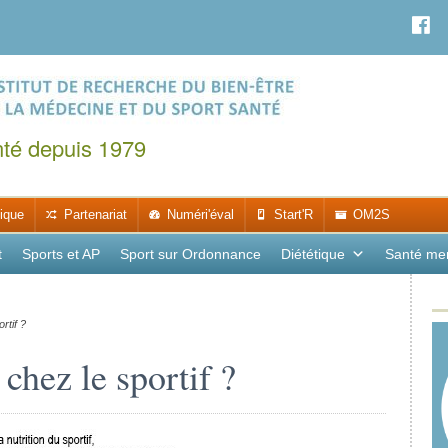
nté depuis 1979
ique
Partenariat
Numéri'éval
Start'R
OM2S
t
Sports et AP
Sport sur Ordonnance
Diététique
Santé me
rtif ?
 chez le sportif ?