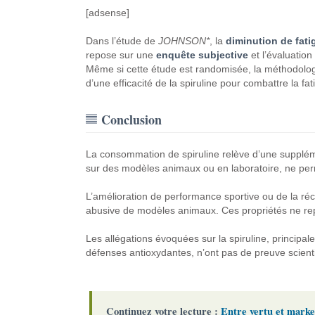
[adsense]
Dans l’étude de
JOHNSON*
, la
diminution de fati
repose sur une
enquête subjective
et l’évaluation
Même si cette étude est randomisée, la méthodolog
d’une efficacité de la spiruline pour combattre la fat
Conclusion
La consommation de spiruline relève d’une supplém
sur des modèles animaux ou en laboratoire, ne perm
L’amélioration de performance sportive ou de la ré
abusive de modèles animaux. Ces propriétés ne repo
Les allégations évoquées sur la spiruline, principa
défenses antioxydantes, n’ont pas de preuve scienti
Continuez votre lecture :
Entre vertu et market