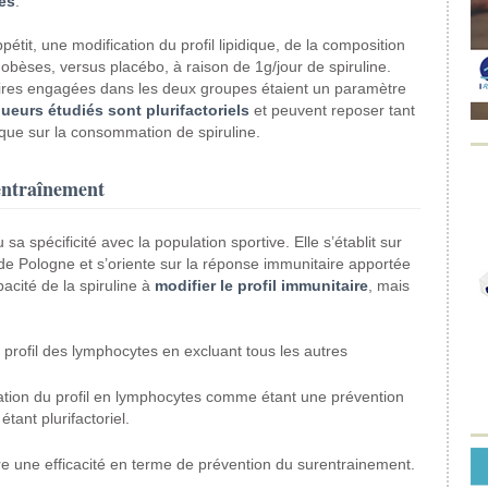
es
.
tit, une modification du profil lipidique, de la composition
 obèses, versus placébo, à raison de 1g/jour de spiruline.
taires engagées dans les deux groupes étaient un paramètre
eurs étudiés sont plurifactoriels
et peuvent reposer tant
que sur la consommation de spiruline.
entraînement
sa spécificité avec la population sportive. Elle s’établit sur
e Pologne et s’oriente sur la réponse immunitaire apportée
pacité de la spiruline à
modifier le profil immunitaire
, mais
e profil des lymphocytes en excluant tous les autres
oration du profil en lymphocytes comme étant une prévention
ant plurifactoriel.
ure une efficacité en terme de prévention du surentrainement.