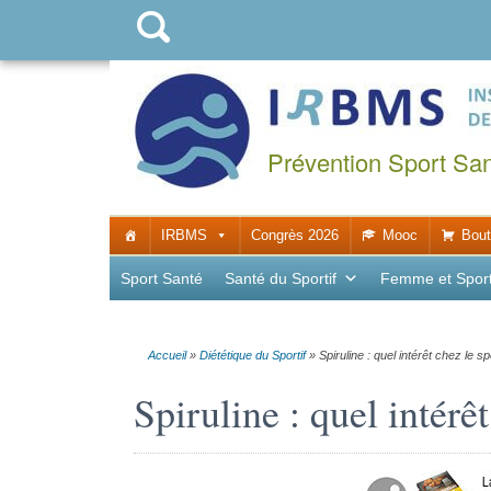
Prévention Sport Sa
IRBMS
Congrès 2026
Mooc
Bout
Sport Santé
Santé du Sportif
Femme et Spor
Accueil
»
Diététique du Sportif
»
Spiruline : quel intérêt chez le spo
Spiruline : quel intérêt