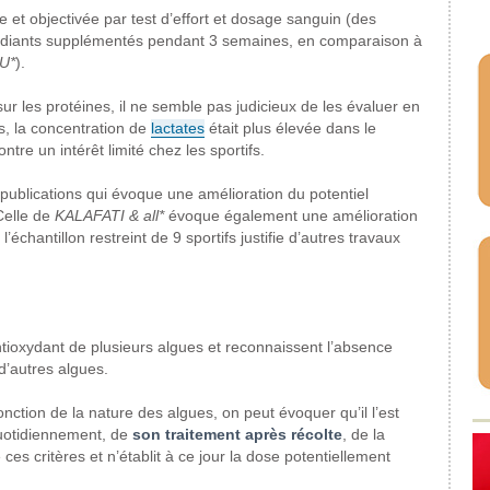
ée et objectivée par test d’effort et dosage sanguin (des
diants supplémentés pendant 3 semaines, en comparaison à
U*
).
r les protéines, il ne semble pas judicieux de les évaluer en
rs, la concentration de
lactates
était plus élevée dans le
tre un intérêt limité chez les sportifs.
 publications qui évoque une amélioration du potentiel
Celle de
KALAFATI & all*
évoque également une amélioration
échantillon restreint de 9 sportifs justifie d’autres travaux
tioxydant de plusieurs algues et reconnaissent l’absence
d’autres algues.
onction de la nature des algues, on peut évoquer qu’il l’est
quotidiennement, de
son traitement après récolte
, de la
es critères et n’établit à ce jour la dose potentiellement