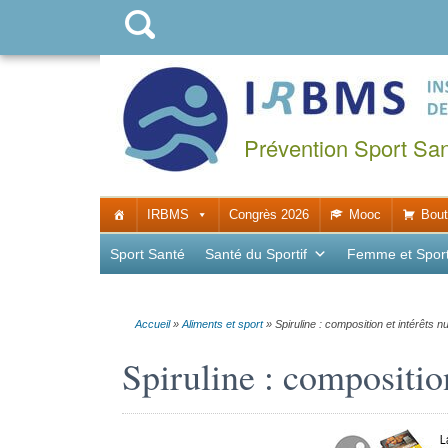
Prévention Sport Sa
IRBMS
Congrès 2026
Mooc
Bout
Sport Santé
Santé du Sportif
Femme et Spor
Accueil
»
Aliments et sport
»
Spiruline : composition et intérêts nu
Spiruline : composition