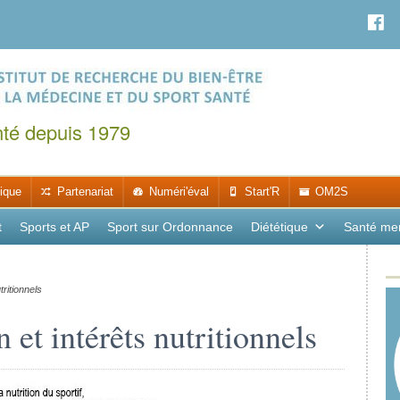
nté depuis 1979
ique
Partenariat
Numéri'éval
Start'R
OM2S
t
Sports et AP
Sport sur Ordonnance
Diététique
Santé me
tritionnels
 et intérêts nutritionnels