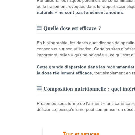
Par ailleurs, les risques potentiels de contamination
ou le traitement, évoqués dans le rapport scientifi
naturels » ne sont pas forcément anodins
.
Quelle dose est efficace ?
En bibliographie, les doses quotidiennes de spiruline 
consensus sur son utilisation.
Certains sites n’hési
importante, telles « qu’une poignée », ce qui sor
Cette grande dispersion dans les recommandati
la dose réellement efficace
, tout simplement en r
Composition nutritionnelle : quel intér
Présentée sous forme de l’aliment « anti carence »,
déficience, puisqu’elle ne peut compenser un déséqu
Truc et astuces