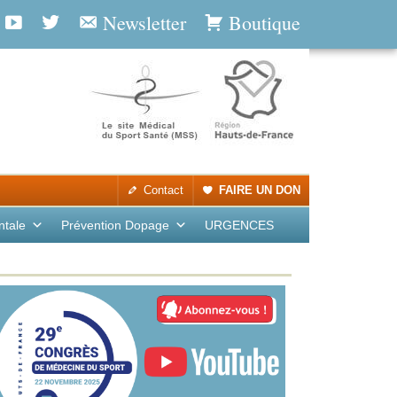
Newsletter
Boutique
Contact
FAIRE UN DON
ntale
Prévention Dopage
URGENCES