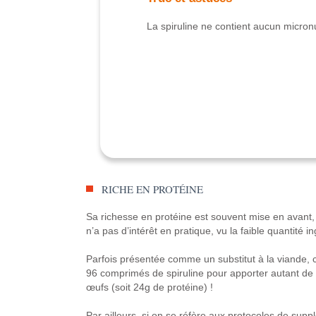
La spiruline ne contient aucun micronu
RICHE EN PROTÉINE
Sa richesse en protéine est souvent mise en avant, 
n’a pas d’intérêt en pratique, vu la faible quantité i
Parfois présentée comme un substitut à la viande, c
96 comprimés de spiruline pour apporter autant de 
œufs (soit 24g de protéine) !
Par ailleurs, si on se réfère aux protocoles de supp