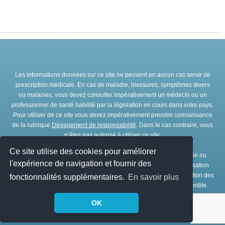
Les informations données sur ce site ne peuvent en aucun cas servir de
prescription médicale. En cas de maladie, blessures, symptômes divers
ou malaises, vous devez consulter impérativement un médecin ou un
professionnel de santé habilité par la législation en cours dans votre pays.
Pour utiliser de ce site vous devez impérativement prendre connaissance
de la rubrique
Dégagement de responsabilité
. Dans le cas contraire, vous
n’êtes pas autorisé à utiliser ce site.
Ce site utilise des cookies pour améliorer
Toute représentation et/ou reproduction et/ou exploitation partielle ou
l'expérience de navigation et fournir des
totale de ce site, par quelques procédés que ce soit, sans l’autorisation
expresse et préalable de l’association IRBMS est interdite. L’utilisation des
fonctionnalités supplémentaires.
En savoir plus
ressources de ce site à des fins commerciales est strictement interdite.
OK
© Copyright
IRBMS
1979 - 2026. Tous droits réservés