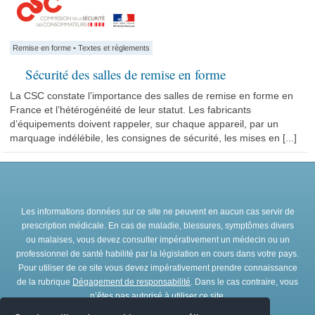
Remise en forme
•
Textes et règlements
Sécurité des salles de remise en forme
La CSC constate l’importance des salles de remise en forme en
France et l’hétérogénéité de leur statut. Les fabricants
d’équipements doivent rappeler, sur chaque appareil, par un
marquage indélébile, les consignes de sécurité, les mises en [...]
Les informations données sur ce site ne peuvent en aucun cas servir de
prescription médicale. En cas de maladie, blessures, symptômes divers
ou malaises, vous devez consulter impérativement un médecin ou un
professionnel de santé habilité par la législation en cours dans votre pays.
Pour utiliser de ce site vous devez impérativement prendre connaissance
de la rubrique
Dégagement de responsabilité
. Dans le cas contraire, vous
n’êtes pas autorisé à utiliser ce site.