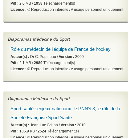
Pdf :
2.0 MB /
1958
Téléchargement(s)
Licence :
© Reproduction interdite / A usage personnel uniquement
Diaporamas Médecine du Sport
Rôle du médecin de l'équipe de France de hockey
Auteur(s) :
Dr C. Popineau /
Version :
2009
Pdf :
2.1 MB /
2989
Téléchargement(s)
Licence :
© Reproduction interdite / A usage personnel uniquement
Diaporamas Médecine du Sport
Sport santé : enjeux nationaux, le PNNS 3, le rôle de la
Société Française Sport Santé
Auteur(s) :
Jean-Luc Grillon /
Version :
2010
Pdf :
136.9 KB /
2524
Téléchargement(s)
Licence :
© Reproduction interdite / A usage personnel uniquement