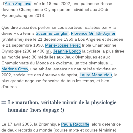
d’
Alina Zagitova
, née le 18 mai 2002, une patineuse Russe
devenue Championne Olympique en individuel aux JO de
Pyeongchang en 2018.
Que dire aussi des performances sportives réalisées par « la
divine » du tennis
Suzanne Lenglen
,
Florence Griffith-Joyner
(athlétisme) née le 21 décembre 1959 à Los Angeles et décédée
le 21 septembre 1998,
Marie-Josée Pérec
triple Championne
Olympique (200 et 400
m)
,
Jeannie Longo
la cycliste la plus titrée
au monde avec 30 médailles aux Jeux Olympiques et aux
Championnats du Monde de cyclisme, un titre olympique…,
Merlene Ottey
, une athlète jamaïcaine naturalisée slovène en
2002, spécialiste des épreuves de sprint,
Laure Manaudou
, la
plus grande nageuse française de tous les temps, et bien
d’autres…
Le marathon, véritable miroir de la physiologie
humaine (hors dopage !)
Le 17 avril 2005, la Britannique
Paula Radcliffe
, alors détentrice
de deux records du monde (course mixte et course féminine),