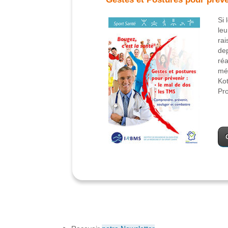
Si 
leu
rai
dep
réa
méd
Kot
Pro