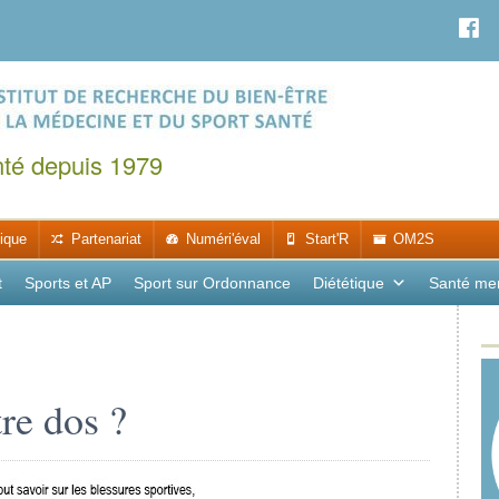
nté depuis 1979
ique
Partenariat
Numéri'éval
Start'R
OM2S
t
Sports et AP
Sport sur Ordonnance
Diététique
Santé me
re dos ?