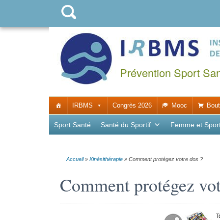
Prévention Sport Sa
IRBMS
Congrès 2026
Mooc
Bout
Sport Santé
Santé du Sportif
Femme et Spor
Accueil
»
Kinésithérapie
»
Comment protégez votre dos ?
Comment protégez vot