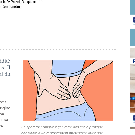
idité
s. Il
al du
nnes
rigine
une
e une
re
Le sport roi pour protéger votre dos est la pratique
constante d’un renforcement musculaire avec une