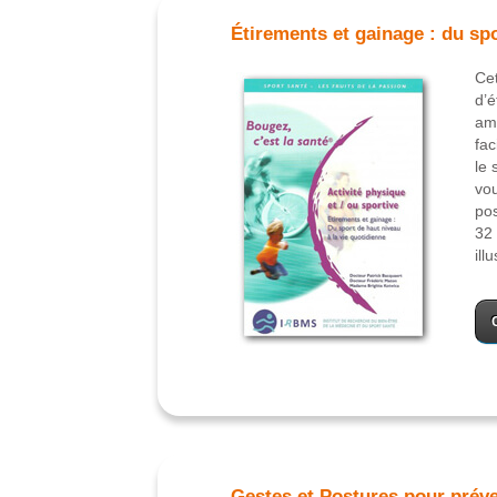
Étirements et gainage : du spo
Cet
d’é
amé
fac
le 
vou
pos
32 
ill
Gestes et Postures pour préve