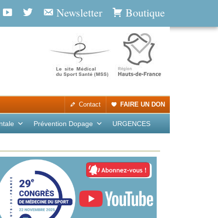
Newsletter
Boutique
Contact
FAIRE UN DON
ntale
Prévention Dopage
URGENCES