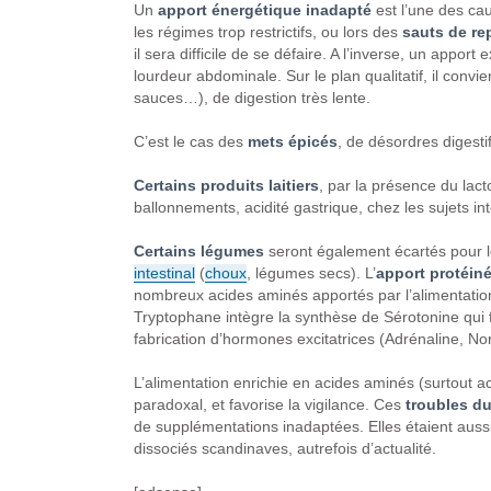
Un
apport énergétique inadapté
est l’une des ca
les régimes trop restrictifs, ou lors des
sauts de re
il sera difficile de se défaire. A l’inverse, un appor
lourdeur abdominale. Sur le plan qualitatif, il convien
sauces…), de digestion très lente.
C’est le cas des
mets épicés
, de désordres digestif
Certains produits laitiers
, par la présence du lac
ballonnements, acidité gastrique, chez les sujets i
Certains légumes
seront également écartés pour l
intestinal
(
choux
, légumes secs). L’
apport protéiné
nombreux acides aminés apportés par l’alimentation 
Tryptophane intègre la synthèse de Sérotonine qui fa
fabrication d’hormones excitatrices (Adrénaline, Nor
L’alimentation enrichie en acides aminés (surtout 
paradoxal, et favorise la vigilance. Ces
troubles du
de supplémentations inadaptées. Elles étaient auss
dissociés scandinaves, autrefois d’actualité.