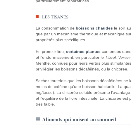
particulièrement réparatrices.
LES TISANES
La consommation de
boissons chaudes
le soir au
que par un mécanisme thermique et mécanique sur l
propriétés plus spécifiques.
En premier lieu,
certaines plantes
contenues dans l
et l’endormissement, en particulier le
Tilleul, Verve
Menthe, connues pour leurs vertus plus stimulantes. 
privilégier les boissons décaféinés, ou la chicorée.
Sachez toutefois que les boissons décaféinées ne le
moins de caféine qu’une boisson habituelle. La quan
mg/tasse). La chicorée soluble présente l’avantage d
et l’équilibre de la flore intestinale. La chicorée es
très faible.
Aliments qui nuisent au sommeil