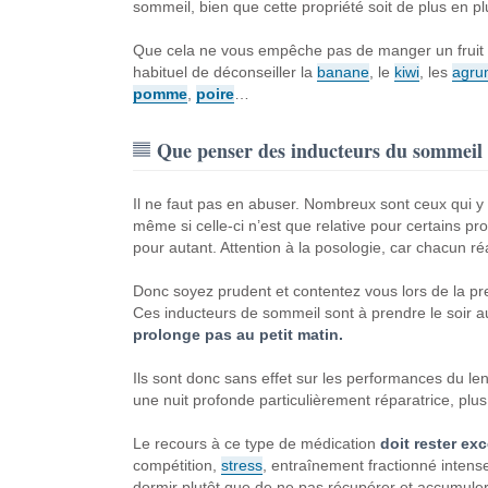
sommeil, bien que cette propriété soit de plus en p
Que cela ne vous empêche pas de manger un fruit le 
habituel de déconseiller la
banane
, le
kiwi
, les
agru
pomme
,
poire
…
Que penser des inducteurs du sommeil
Il ne faut pas en abuser. Nombreux sont ceux qui y 
même si celle-ci n’est que relative pour certains pr
pour autant. Attention à la posologie, car chacun ré
Donc soyez prudent et contentez vous lors de la pre
Ces inducteurs de sommeil sont à prendre le soir 
prolonge pas au petit matin.
Ils sont donc sans effet sur les performances du len
une nuit profonde particulièrement réparatrice, plu
Le recours à ce type de médication
doit rester ex
compétition,
stress
, entraînement fractionné inten
dormir plutôt que de ne pas récupérer et accumule