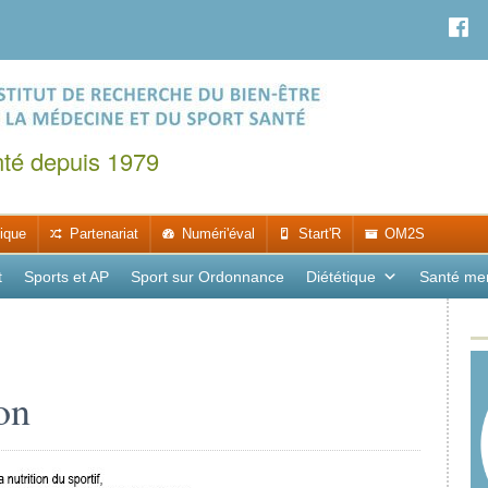
nté depuis 1979
ique
Partenariat
Numéri'éval
Start'R
OM2S
t
Sports et AP
Sport sur Ordonnance
Diététique
Santé me
on