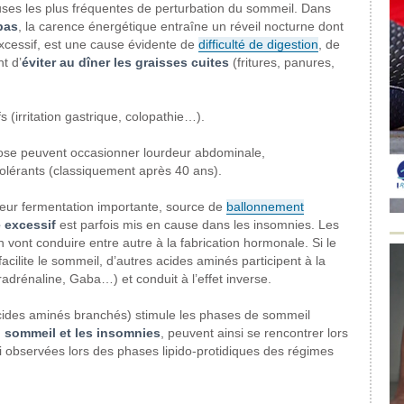
uses les plus fréquentes de perturbation du sommeil. Dans
pas
, la carence énergétique entraîne un réveil nocturne dont
t excessif, est une cause évidente de
difficulté de digestion
, de
t d’
éviter au dîner les graisses cuites
(fritures, panures,
s (irritation gastrique, colopathie…).
tose peuvent occasionner lourdeur abdominale,
ntolérants (classiquement après 40 ans).
eur fermentation importante, source de
ballonnement
 excessif
est parfois mis en cause dans les insomnies. Les
vont conduire entre autre à la fabrication hormonale. Si le
cilite le sommeil, d’autres acides aminés participent à la
adrénaline, Gaba…) et conduit à l’effet inverse.
acides aminés branchés) stimule les phases de sommeil
 sommeil et les insomnies
, peuvent ainsi se rencontrer lors
i observées lors des phases lipido-protidiques des régimes