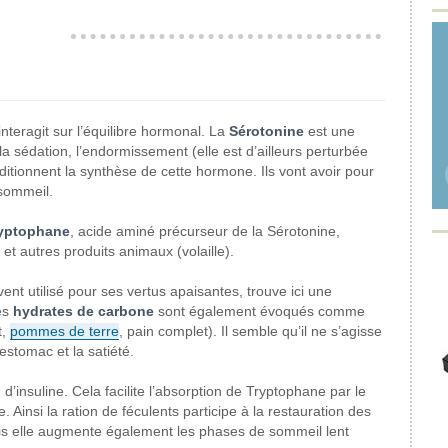
nteragit sur l’équilibre hormonal. La
Sérotonine
est une
 la sédation, l’endormissement (elle est d’ailleurs perturbée
ditionnent la synthèse de cette hormone. Ils vont avoir pour
 sommeil.
yptophane
, acide aminé précurseur de la Sérotonine,
, et autres produits animaux (volaille).
vent utilisé pour ses vertus apaisantes, trouve ici une
Les
hydrates de carbone
sont également évoqués comme
t,
pommes de terre
, pain complet). Il semble qu’il ne s’agisse
estomac et la satiété.
 d’insuline. Cela facilite l’absorption de Tryptophane par le
Ainsi la ration de féculents participe à la restauration des
ais elle augmente également les phases de sommeil lent