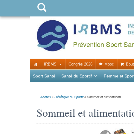
Prévention Sport Sa
IRBMS
Congrès 2026
Mooc
Bout
Sport Santé
Santé du Sportif
Femme et Spor
Accueil
»
Diététique du Sportif
»
Sommeil et alimentation
Sommeil et alimentati