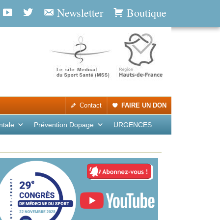
Newsletter
Boutique
Contact
FAIRE UN DON
ntale
Prévention Dopage
URGENCES